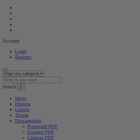
Facebook
Twitter
Youtube
Google
Plus
Pinterest
Account
Login
Register
Search
Inicio
Historia
Galería
Tienda
Descargables
Portugués PDF
Español PDF
Chinese PDF