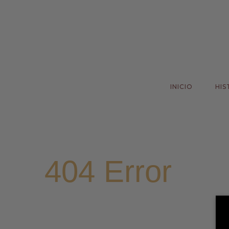
INICIO
HIS
404 Error
Home
>
404 Error