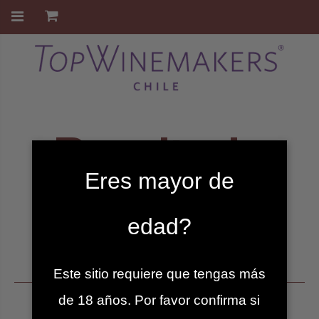
Resultado
Eres mayor de
Pago
edad?
La orden ya no es válida
Este sitio requiere que tengas más
de 18 años. Por favor confirma si