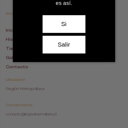
es así.
Sitio
Si
Inicio
Historia
Salir
Tienda
Gallería
Contacto
Ubicación
Región Metropolitana
Contáctanos
contacto@topwinemakers.cl