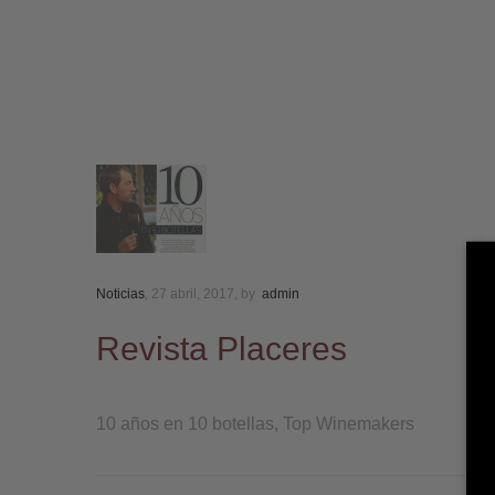
Noticias
,
27 abril, 2017,
by
admin
Revista Placeres
10 años en 10 botellas, Top Winemakers