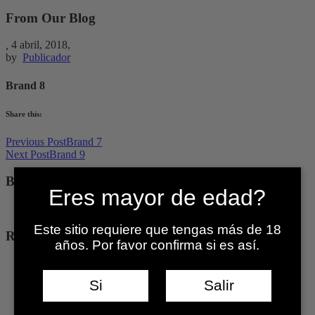
From Our Blog
,
4 abril, 2018,
by
Publicador
Brand 8
Share this:
Post
Previous Post
Brand 7
Next Post
Brand 9
navigation
Blog Categories
Eres mayor de edad?
Noticias
(20)
Este sitio requiere que tengas más de 18
Recent Post
años. Por favor confirma si es así.
Revista Placeres
Revista Placeres
Si
Salir
Pro Chile
Economia y Negocios
TVN Chile