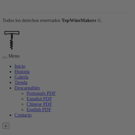
Todos los derechos reservados
TopWineMakers
©.
Menu
Inicio
Historia
Galería
Tienda
Descargables
Portugués PDF
Español PDF
Chinese PDF
English PDF
Contacto
x