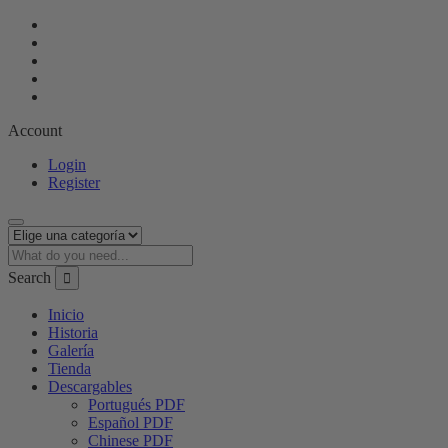
Facebook
Twitter
Youtube
Google
Plus
Pinterest
Account
Login
Register
Search
Inicio
Historia
Galería
Tienda
Descargables
Portugués PDF
Español PDF
Chinese PDF