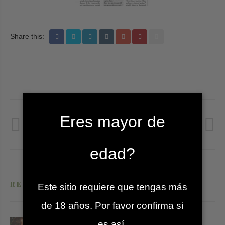
Share this:
Post
Eres mayor de
PREVIOUS POST
NEXT POST
navigation
Revista CAV
Revista Capital
edad?
RELATED POSTS
Este sitio requiere que tengas más
de 18 años. Por favor confirma si
es así.