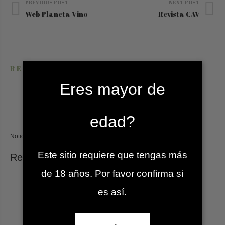
PREVIOUS POST
NEXT POST
navigation
Web Planeta Vino
Revista CAV
RELATED POSTS
Eres mayor de
edad?
Noticias
,
27 abril, 2017,
by
admin
Este sitio requiere que tengas más
Revista Placeres
de 18 años. Por favor confirma si
es así.