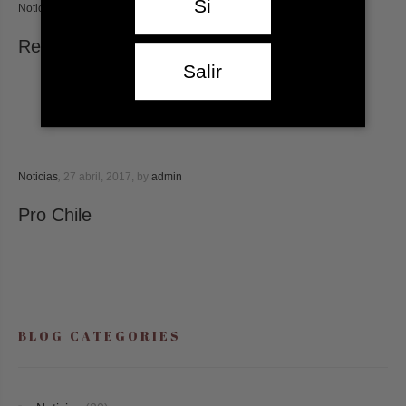
Si
Noticias
,
27 abril, 2017,
by
admin
Revista Placeres
Salir
Noticias
,
27 abril, 2017,
by
admin
Pro Chile
BLOG CATEGORIES